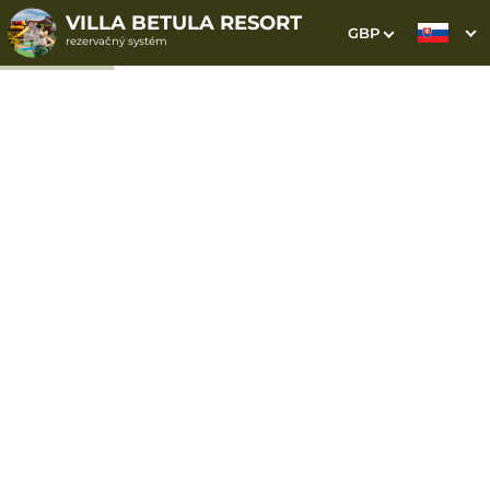
VILLA BETULA RESORT
GBP
rezervačný systém
1. Výber pobytu
2. Doplnkové služby
3. Vaše údaje
Dátum príchodu
Dátum odchodu
Prosím vyberte
Prosím vyberte
Inšpirujte sa akciovými pobytmi
Cena od
459 EUR
izba/pobyt